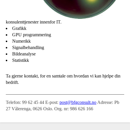
konsulenttjenester innenfor IT.
Grafikk
GPU programmering
Numerikk
Signalbehandling
Bildeanalyse
Statistikk
Ta gjerne kontakt, for en samtale om hvordan vi kan hjelpe din
bedrift.
Telefon:
99 62 45 44
E-post:
post@bfgconsult.no
Adresse:
Pb
27 Vålerenga, 0626 Oslo. Org. nr: 986 626 166